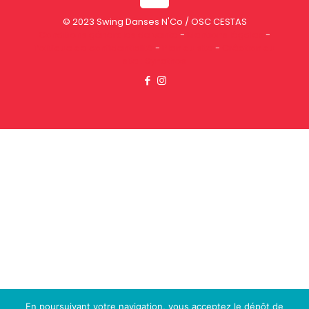
© 2023 Swing Danses N'Co / OSC CESTAS
Conditions générales de vente
-
Mentions légales
-
Politique de confidentialité
-
Plan du site
-
Création du
site : Synathos
En poursuivant votre navigation, vous acceptez le dépôt de